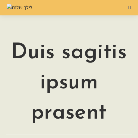
Duis sagitis
ipsum
prasent