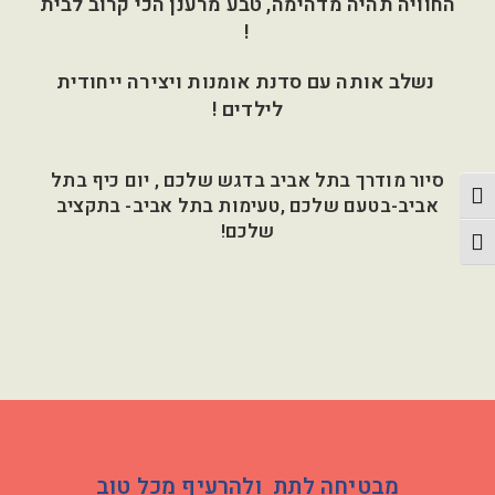
החוויה תהיה מדהימה, טבע מרענן הכי קרוב לבית
!
נשלב אותה עם סדנת אומנות ויצירה ייחודית
לילדים !
סיור מודרך בתל אביב בדגש שלכם , יום כיף בתל
פעל/כבה ניגודיות גבוהה
אביב-בטעם שלכם ,טעימות בתל אביב- בתקציב
שלכם!
תג גודל גופן
מבטיחה לתת ולהרעיף מכל טוב