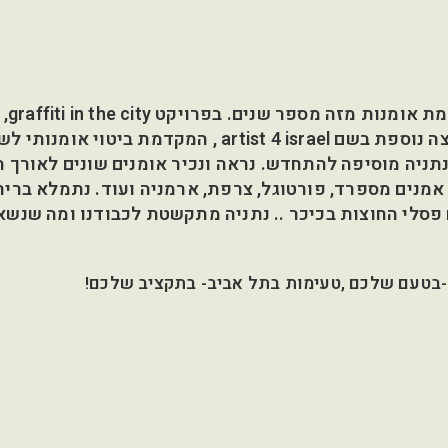
נתניה ידועה
לה מדי שנה שלל אומנות אורבנית מכל העולם . קבוצה נוספת בשם artist 4 israel , המק
נתניה מוסיפה להתחדש. נראה ונכיר אומנים שונים לאורך 
 אמנים מספרד, פורטוגל, צרפת, ארמניה ועוד. נתמלא בריח
ם פסלי החוצות בכיכר .. נתניה מתקשטת לכבודנו ומה שנשא
ב-בטעם שלכם ,טעימות בתל אביב- בתקציב שלכם!