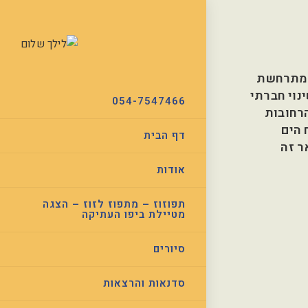
 בהרבה דברים , אבל עיריית נתניה מקדמת אומנות מזה מספר שנים. בפרויקט graffiti in the city, מתרחשת
דמת ביטוי אומנותי לשינוי חברתי
054-7547466
הרחובות
 הים
דף הבית
ר זה
אודות
תפוזוז – מתפוז לזוז – הצגה
מטיילת ביפו העתיקה
סיורים
סדנאות והרצאות